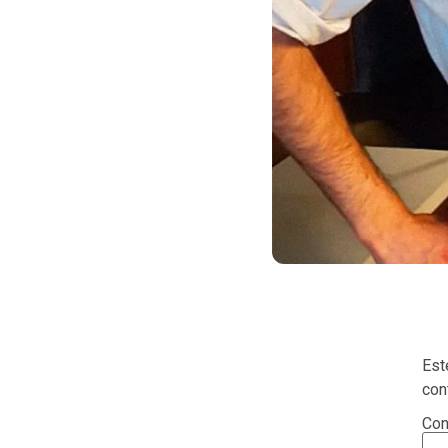
Est
con
Con