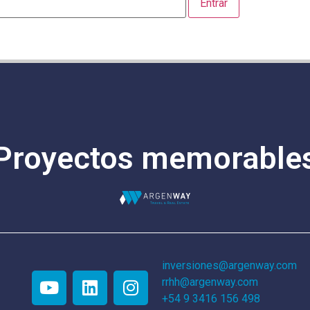
Proyectos memorable
inversiones@argenway.com
rrhh@argenway.com
+54 9 3416 156 498