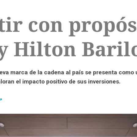
tir con propós
y Hilton Baril
ueva marca de la cadena al país se presenta como
loran el impacto positivo de sus inversiones.
➚