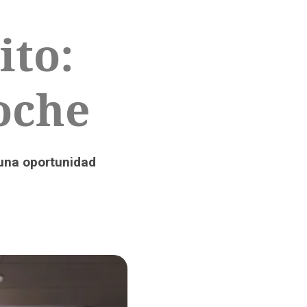
ito:
oche
 una oportunidad