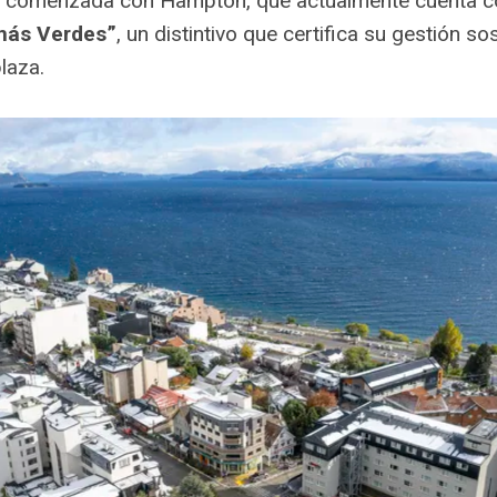
ia comenzada con Hampton, que actualmente cuenta c
 más Verdes”
, un distintivo que certifica su gestión s
laza.